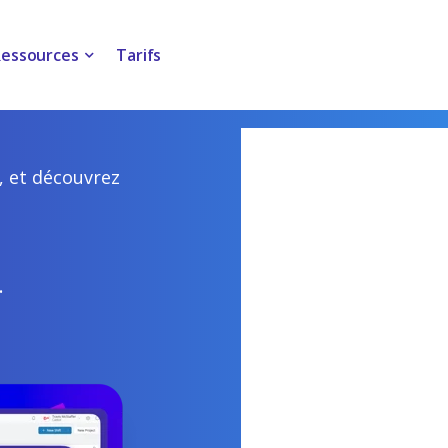
nt les besoins en personnel
opérations et renforcer leurs
s coûts de main-d'œuvre.
essources
Tarifs
, et découvrez
.