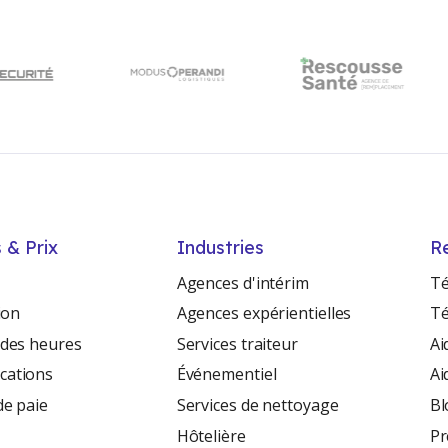
 & Prix
Industries
R
Agences d'intérim
Té
ion
Agences expérientielles
Té
 des heures
Services traiteur
Ai
ations
Événementiel
Ai
de paie
Services de nettoyage
Bl
Hôtelière
Pr