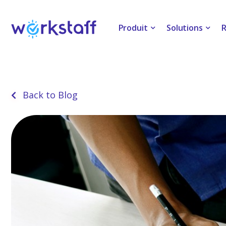
Assurer un excellent service en réservant
Gérer facileme
et en planifiant l'équipe adéquate.
et maîtriser le
Produit
Solutions
R
Back to Blog