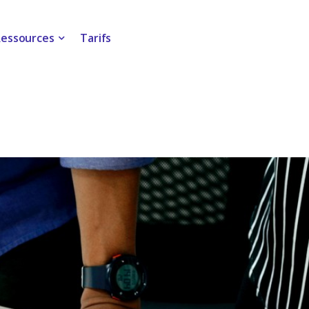
nt les besoins en personnel
opérations et renforcer leurs
s coûts de main-d'œuvre.
essources
Tarifs